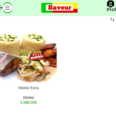
Prof
Attièkè Extra
Attièkè
1.500
CFA