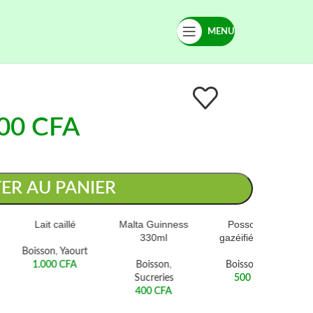
MENU
00
CFA
ER AU PANIER
Lait caillé
Malta Guinness
Possotome
330ml
gazéifiée 100cl
Boisson
,
Yaourt
1.000
CFA
Boisson
,
Boisson
,
Eau
Sucreries
500
CFA
400
CFA