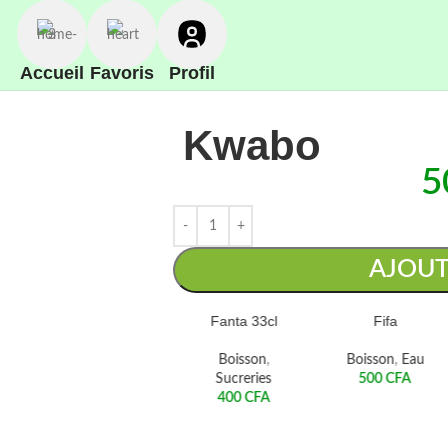
Accueil
Favoris
Profil
Kwabo
5
AJOUT
Coca cola 33cl
Fanta 33cl
Fifa
Boisson
,
Boisson
,
Boisson
,
Eau
Sucreries
Sucreries
500
CFA
400
CFA
400
CFA