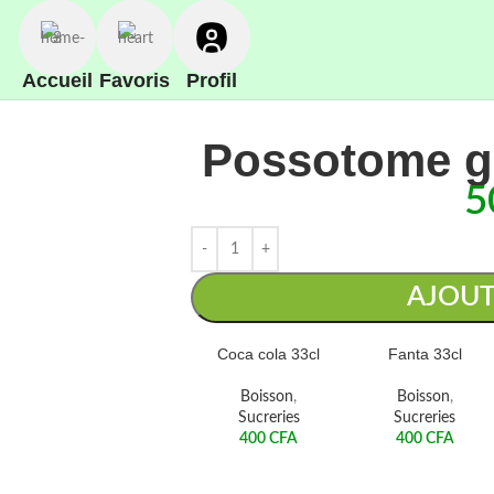
Accueil
Favoris
Profil
Possotome ga
5
AJOUT
Coca cola 33cl
Fanta 33cl
Boisson
,
Boisson
,
Sucreries
Sucreries
400
CFA
400
CFA