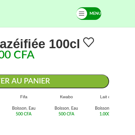
MENU
zéifiée 100cl
00
CFA
ER AU PANIER
Fifa
Kwabo
Lait caillé
Boisson
,
Eau
Boisson
,
Eau
Boisson
,
Yaourt
500
CFA
500
CFA
1.000
CFA